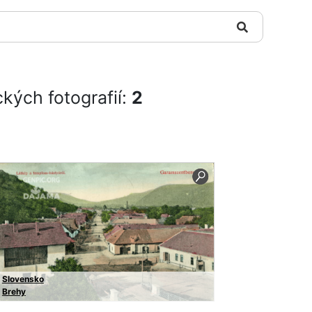
ckých fotografií:
2
Slovensko
Brehy