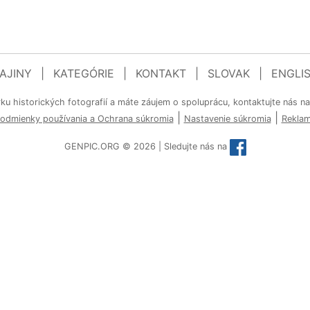
AJINY
|
KATEGÓRIE
|
KONTAKT
|
SLOVAK
|
ENGLI
rku historických fotografií a máte záujem o spoluprácu, kontaktujte nás n
|
|
odmienky používania a Ochrana súkromia
Nastavenie súkromia
Rekla
GENPIC.ORG © 2026 | Sledujte nás na