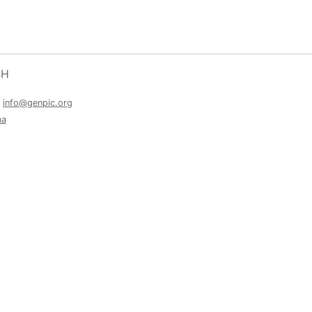
SH
a
info@genpic.org
ma