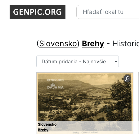
(
Slovensko
)
Brehy
- Histori
Slovensko
Brehy