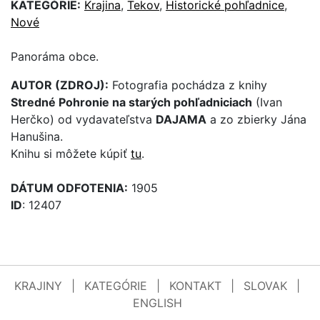
KATEGÓRIE:
Krajina
,
Tekov
,
Historické pohľadnice
,
Nové
Panoráma obce.
AUTOR (ZDROJ):
Fotografia pochádza z knihy
Stredné Pohronie na starých pohľadniciach
(Ivan
Herčko) od vydavateľstva
DAJAMA
a zo zbierky Jána
Hanušina.
Knihu si môžete kúpiť
tu
.
DÁTUM ODFOTENIA:
1905
ID
: 12407
KRAJINY
|
KATEGÓRIE
|
KONTAKT
|
SLOVAK
|
ENGLISH