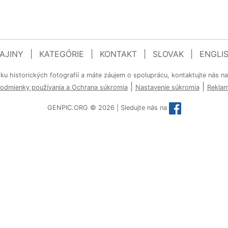
AJINY
|
KATEGÓRIE
|
KONTAKT
|
SLOVAK
|
ENGLI
rku historických fotografií a máte záujem o spoluprácu, kontaktujte nás n
|
|
odmienky používania a Ochrana súkromia
Nastavenie súkromia
Rekla
GENPIC.ORG © 2026 | Sledujte nás na