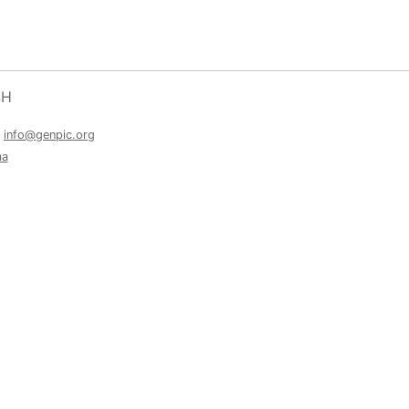
SH
a
info@genpic.org
ma