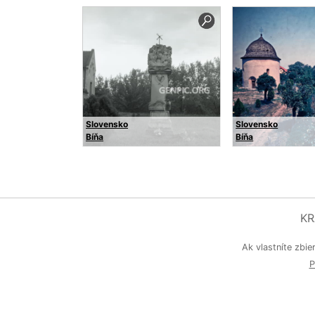
Slovensko
Slovensko
Bíňa
Bíňa
KR
Ak vlastníte zbie
P