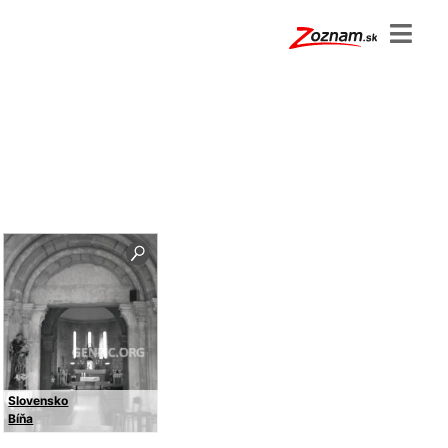
Slovensko
Bíňa