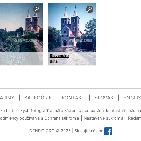
Slovensko
Bíňa
AJINY
|
KATEGÓRIE
|
KONTAKT
|
SLOVAK
|
ENGLI
rku historických fotografií a máte záujem o spoluprácu, kontaktujte nás n
|
|
odmienky používania a Ochrana súkromia
Nastavenie súkromia
Rekla
GENPIC.ORG © 2026 | Sledujte nás na