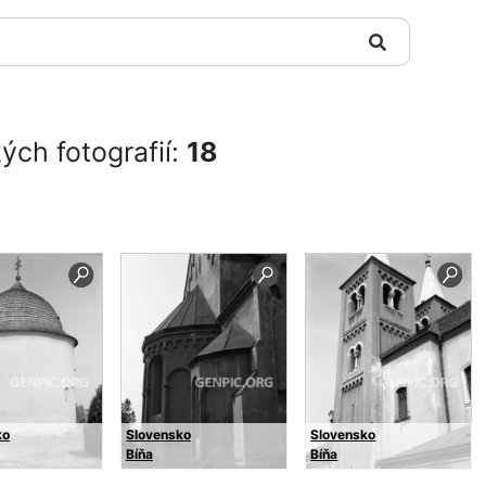
ých fotografií:
18
ko
Slovensko
Slovensko
Bíňa
Bíňa