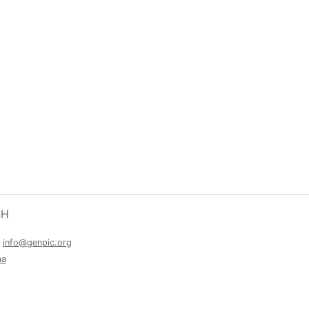
SH
a
info@genpic.org
ma