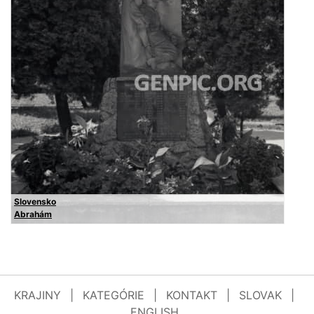
Slovensko
Abrahám
KRAJINY
|
KATEGÓRIE
|
KONTAKT
|
SLOVAK
|
ENGLISH