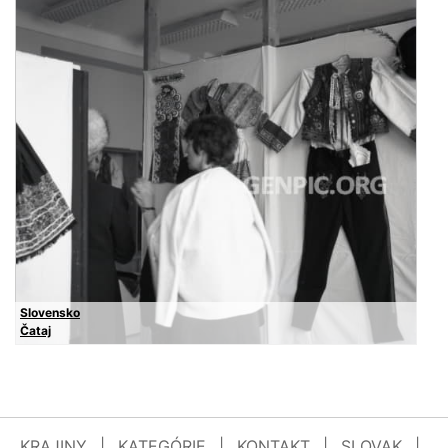
Slovensko
Čataj
KRAJINY
|
KATEGÓRIE
|
KONTAKT
|
SLOVAK
|