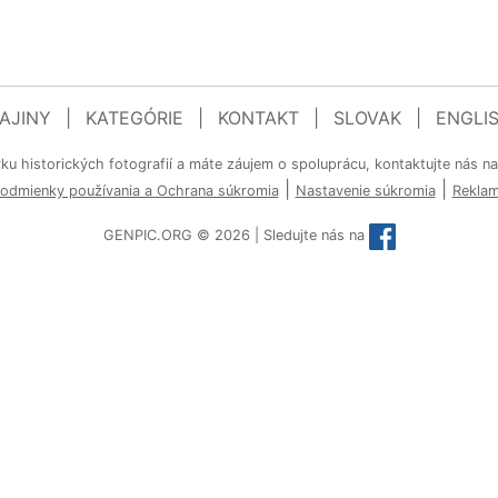
AJINY
|
KATEGÓRIE
|
KONTAKT
|
SLOVAK
|
ENGLI
rku historických fotografií a máte záujem o spoluprácu, kontaktujte nás n
|
|
odmienky používania a Ochrana súkromia
Nastavenie súkromia
Rekla
GENPIC.ORG © 2026 | Sledujte nás na