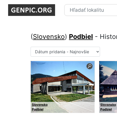
(
Slovensko
)
Podbiel
- Histo
Slovensko
Slovensko
Podbiel
Podbiel