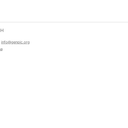
SH
a
info@genpic.org
ma