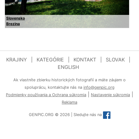
Slovensko
Brezina
KRAJINY
|
KATEGÓRIE
|
KONTAKT
|
SLOVAK
|
ENGLISH
Ak vlastníte zbierku historických fotografií a máte záujem o
spoluprácu, kontaktujte nás na
info@genpic.org
|
|
Podmienky používania a Ochrana súkromia
Nastavenie súkromia
Reklama
GENPIC.ORG © 2026 | Sledujte nás na