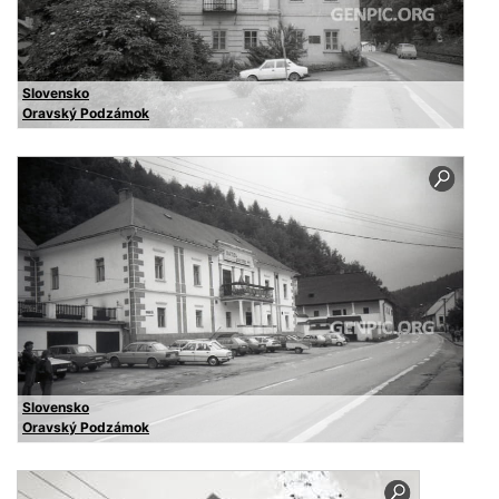
Slovensko
Oravský Podzámok
Slovensko
Oravský Podzámok