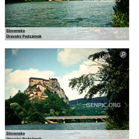
Slovensko
Oravský Podzámok
Slovensko
Oravský Podzámok