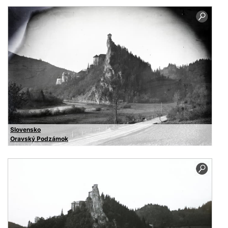
Slovensko
Oravský Podzámok