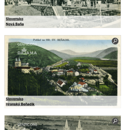
Slovensko
Nová Baňa
Slovensko
Hronský Beňadik