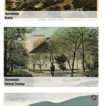
Slovensko
Brehy
Slovensko
Sklené Teplice