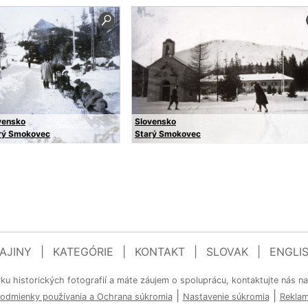
vensko
Slovensko
rý Smokovec
Starý Smokovec
AJINY
|
KATEGÓRIE
|
KONTAKT
|
SLOVAK
|
ENGLI
rku historických fotografií a máte záujem o spoluprácu, kontaktujte nás n
|
|
odmienky používania a Ochrana súkromia
Nastavenie súkromia
Rekla