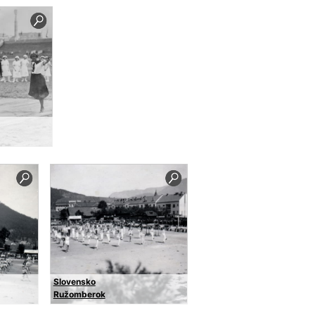
Slovensko
Ružomberok