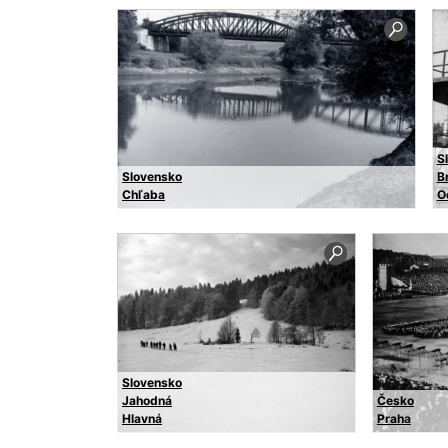
S
Slovensko
B
Chľaba
O
Slovensko
Jahodná
Česko
Hlavná
Praha