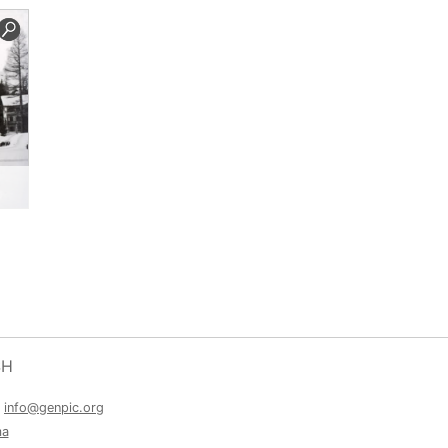
SH
a
info@genpic.org
ma