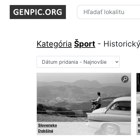
Kategória
Šport
- Historický
Slovensko
K
Dobšiná
S