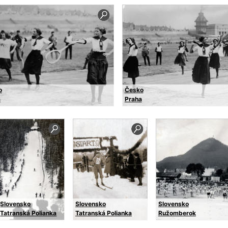
o
Česko
a
Praha
Slovensko
Slovensko
Slovensko
Tatranská Polianka
Tatranská Polianka
Ružomberok