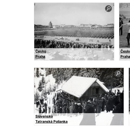
Česko
Česk
Praha
Prah
Slovensko
Tatranská Polianka