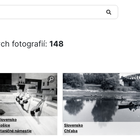
ch fotografií:
148
Slovensko
ošice
Slovensko
taničné námestie
Chľaba