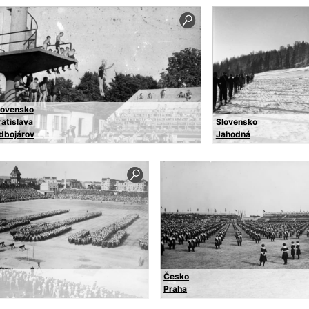
lovensko
ratislava
Slovensko
dbojárov
Jahodná
Česko
Praha