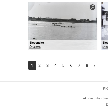
Slovensko
Slo
Štúrovo
Sta
1
2
3
4
5
6
7
8
›
KR
Ak vlastníte zbie
P