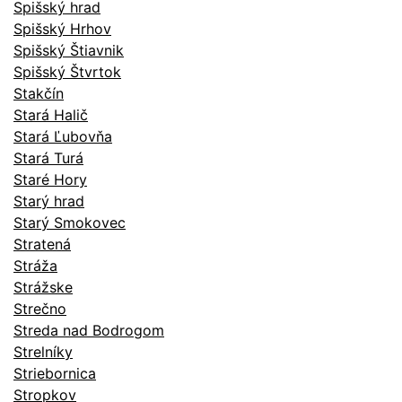
Spišský hrad
Spišský Hrhov
Spišský Štiavnik
Spišský Štvrtok
Stakčín
Stará Halič
Stará Ľubovňa
Stará Turá
Staré Hory
Starý hrad
Starý Smokovec
Stratená
Stráža
Strážske
Strečno
Streda nad Bodrogom
Strelníky
Striebornica
Stropkov