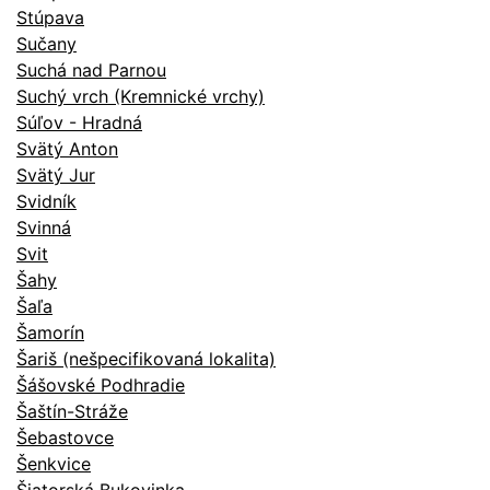
Stúpava
Sučany
Suchá nad Parnou
Suchý vrch (Kremnické vrchy)
Súľov - Hradná
Svätý Anton
Svätý Jur
Svidník
Svinná
Svit
Šahy
Šaľa
Šamorín
Šariš (nešpecifikovaná lokalita)
Šášovské Podhradie
Šaštín-Stráže
Šebastovce
Šenkvice