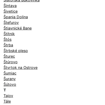
Šiatorská Bukovinka
Šintava
Šivetice
Špania Dolina
Štefurov
Štiavnické Bane
Štítnik
Štós
Štrba
Štrbské pleso
Šturec
Štúrovo
Štvrtok na Ostrove
Šumiac
Šurany
Šútovo
T
Tajov
Tále