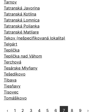
Tarnov
Tatranská Javorina
Tatranská Kotlina
Tatranská Lomnica
Tatranská Polianka
Tatranské Matliare
Tekov (nešpecifikovaná lokalita)
Telgárt
Teplička
Teplička nad Váhom
Terchová
Tesárske Mlyňany
Tešedíkovo
Tibava
Tiesňavy
Tisovec
Tomášikovo
‹
1
2
3
4
5
6
7
8
9
›