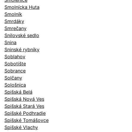
Smolenice
Smolnícka Huta
Smolník
Smrdáky
Smrečany
Snilovské sedlo
Snina
Sninské rybníky
Soblahov
Sobotište
Sobrance
Solčany
Sološnica
Spišská Belá
Spišská Nová Ves
Spišská Stará Ves
Spišské Podhradie
Spišské Tomášovce
Spišské Vlachy