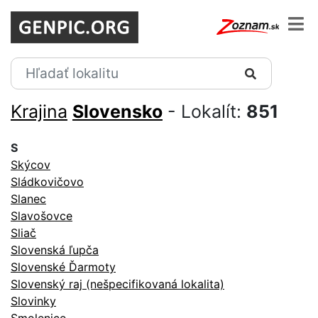
Krajina
Slovensko
- Lokalít:
851
S
Skýcov
Sládkovičovo
Slanec
Slavošovce
Sliač
Slovenská ľupča
Slovenské Ďarmoty
Slovenský raj (nešpecifikovaná lokalita)
Slovinky