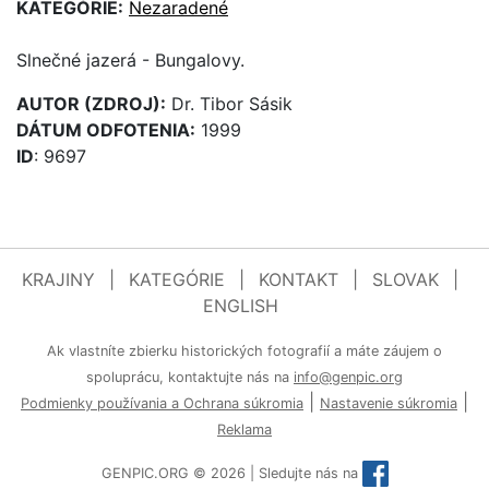
KATEGÓRIE:
Nezaradené
Slnečné jazerá - Bungalovy.
AUTOR (ZDROJ):
Dr. Tibor Sásik
DÁTUM ODFOTENIA:
1999
ID
: 9697
KRAJINY
|
KATEGÓRIE
|
KONTAKT
|
SLOVAK
|
ENGLISH
Ak vlastníte zbierku historických fotografií a máte záujem o
spoluprácu, kontaktujte nás na
info@genpic.org
|
|
Podmienky používania a Ochrana súkromia
Nastavenie súkromia
Reklama
GENPIC.ORG © 2026 | Sledujte nás na