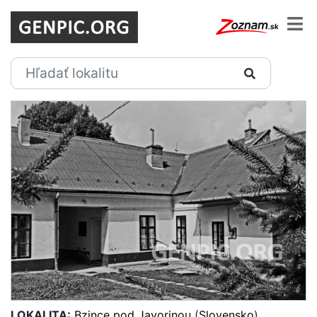
LOKALITA:
Bzince pod Javorinou
(
Slovensko
)