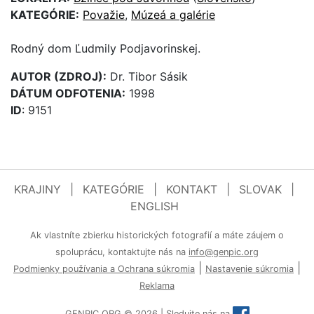
KATEGÓRIE:
Považie
,
Múzeá a galérie
Rodný dom Ľudmily Podjavorinskej.
AUTOR (ZDROJ):
Dr. Tibor Sásik
DÁTUM ODFOTENIA:
1998
ID
: 9151
KRAJINY
|
KATEGÓRIE
|
KONTAKT
|
SLOVAK
|
ENGLISH
Ak vlastníte zbierku historických fotografií a máte záujem o
spoluprácu, kontaktujte nás na
info@genpic.org
|
|
Podmienky používania a Ochrana súkromia
Nastavenie súkromia
Reklama
GENPIC.ORG © 2026 | Sledujte nás na