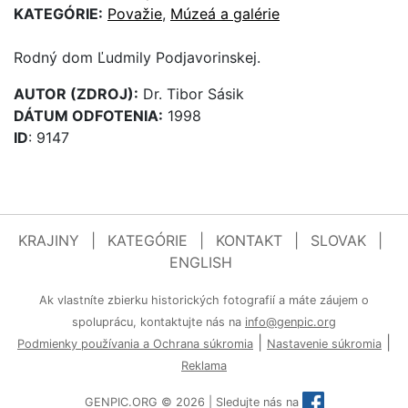
KATEGÓRIE:
Považie
,
Múzeá a galérie
Rodný dom Ľudmily Podjavorinskej.
AUTOR (ZDROJ):
Dr. Tibor Sásik
DÁTUM ODFOTENIA:
1998
ID
: 9147
KRAJINY
|
KATEGÓRIE
|
KONTAKT
|
SLOVAK
|
ENGLISH
Ak vlastníte zbierku historických fotografií a máte záujem o
spoluprácu, kontaktujte nás na
info@genpic.org
|
|
Podmienky používania a Ochrana súkromia
Nastavenie súkromia
Reklama
GENPIC.ORG © 2026 | Sledujte nás na