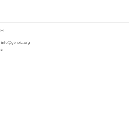
SH
a
info@genpic.org
ma