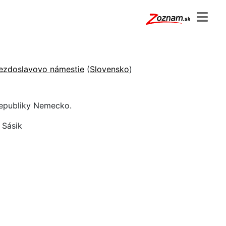
ezdoslavovo námestie
(
Slovensko
)
republiky Nemecko.
 Sásik