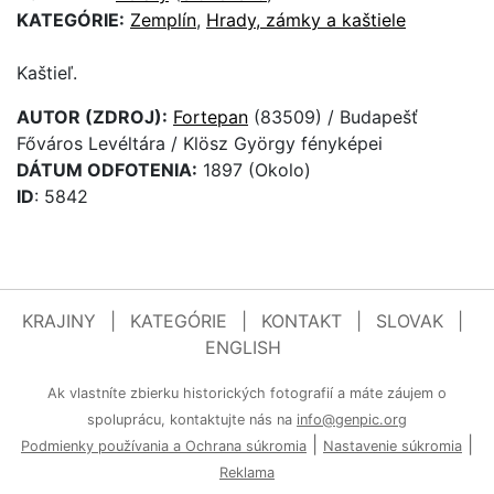
KATEGÓRIE:
Zemplín
,
Hrady, zámky a kaštiele
Kaštieľ.
AUTOR (ZDROJ):
Fortepan
(83509) / Budapešť
Főváros Levéltára / Klösz György fényképei
DÁTUM ODFOTENIA:
1897 (Okolo)
ID
: 5842
KRAJINY
|
KATEGÓRIE
|
KONTAKT
|
SLOVAK
|
ENGLISH
Ak vlastníte zbierku historických fotografií a máte záujem o
spoluprácu, kontaktujte nás na
info@genpic.org
|
|
Podmienky používania a Ochrana súkromia
Nastavenie súkromia
Reklama