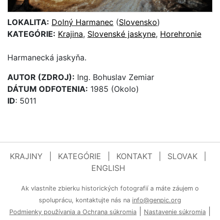
LOKALITA:
Dolný Harmanec
(
Slovensko
)
KATEGÓRIE:
Krajina
,
Slovenské jaskyne
,
Horehronie
Harmanecká jaskyňa.
AUTOR (ZDROJ):
Ing. Bohuslav Zemiar
DÁTUM ODFOTENIA:
1985 (Okolo)
ID
: 5011
KRAJINY
|
KATEGÓRIE
|
KONTAKT
|
SLOVAK
|
ENGLISH
Ak vlastníte zbierku historických fotografií a máte záujem o
spoluprácu, kontaktujte nás na
info@genpic.org
|
|
Podmienky používania a Ochrana súkromia
Nastavenie súkromia