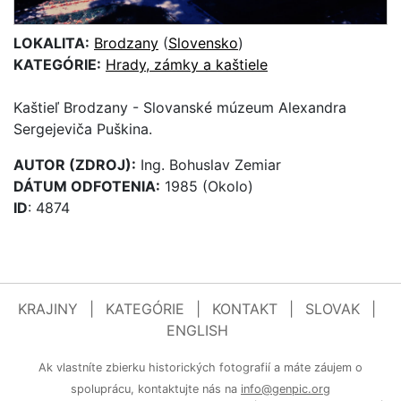
LOKALITA:
Brodzany
(
Slovensko
)
KATEGÓRIE:
Hrady, zámky a kaštiele
Kaštieľ Brodzany - Slovanské múzeum Alexandra
Sergejeviča Puškina.
AUTOR (ZDROJ):
Ing. Bohuslav Zemiar
DÁTUM ODFOTENIA:
1985 (Okolo)
ID
: 4874
KRAJINY
|
KATEGÓRIE
|
KONTAKT
|
SLOVAK
|
ENGLISH
Ak vlastníte zbierku historických fotografií a máte záujem o
spoluprácu, kontaktujte nás na
info@genpic.org