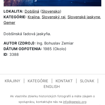
LOKALITA:
Dobšiná
(
Slovensko
)
KATEGÓRIE:
Krajina
,
Slovenský raj
,
Slovenské jaskyne
,
Gemer
Dobšinská ľadová jaskyňa.
AUTOR (ZDROJ):
Ing. Bohuslav Zemiar
DÁTUM ODFOTENIA:
1985 (Okolo)
ID
: 3388
KRAJINY
|
KATEGÓRIE
|
KONTAKT
|
SLOVAK
|
ENGLISH
Ak vlastníte zbierku historických fotografií a máte záujem o
spoluprácu, kontaktujte nás na
info@genpic.org