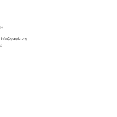
SH
a
info@genpic.org
ma