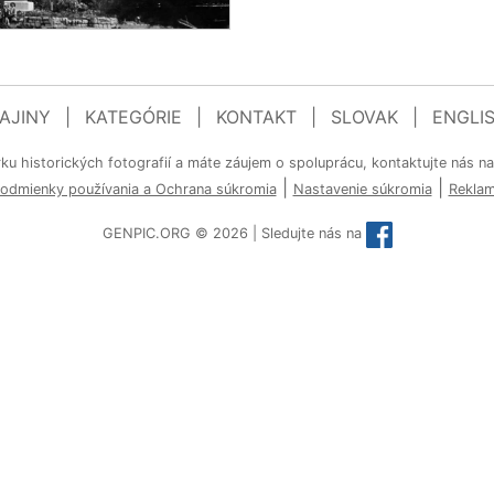
AJINY
|
KATEGÓRIE
|
KONTAKT
|
SLOVAK
|
ENGLI
rku historických fotografií a máte záujem o spoluprácu, kontaktujte nás n
|
|
odmienky používania a Ochrana súkromia
Nastavenie súkromia
Rekla
GENPIC.ORG © 2026 | Sledujte nás na