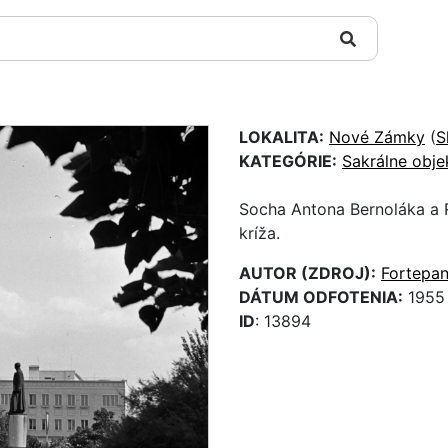
LOKALITA:
Nové Zámky
(
S
KATEGÓRIE:
Sakrálne obje
Socha Antona Bernoláka a 
kríža.
AUTOR (ZDROJ):
Fortepa
DÁTUM ODFOTENIA:
1955
ID
: 13894