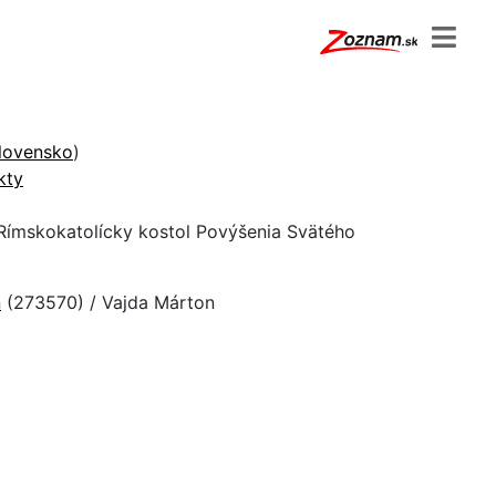
lovensko
)
kty
Rímskokatolícky kostol Povýšenia Svätého
n
(273570) / Vajda Márton