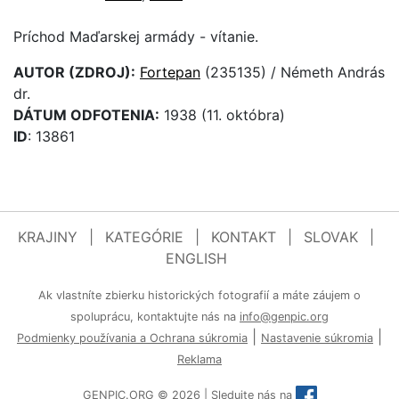
Príchod Maďarskej armády - vítanie.
AUTOR (ZDROJ):
Fortepan
(235135) / Németh András
dr.
DÁTUM ODFOTENIA:
1938 (11. októbra)
ID
: 13861
KRAJINY
|
KATEGÓRIE
|
KONTAKT
|
SLOVAK
|
ENGLISH
Ak vlastníte zbierku historických fotografií a máte záujem o
spoluprácu, kontaktujte nás na
info@genpic.org
|
|
Podmienky používania a Ochrana súkromia
Nastavenie súkromia
Reklama
GENPIC.ORG © 2026 | Sledujte nás na