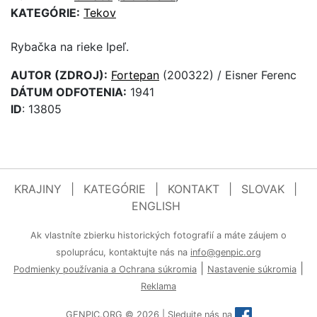
KATEGÓRIE:
Tekov
Rybačka na rieke Ipeľ.
AUTOR (ZDROJ):
Fortepan
(200322) / Eisner Ferenc
DÁTUM ODFOTENIA:
1941
ID
: 13805
KRAJINY
|
KATEGÓRIE
|
KONTAKT
|
SLOVAK
|
ENGLISH
Ak vlastníte zbierku historických fotografií a máte záujem o
spoluprácu, kontaktujte nás na
info@genpic.org
|
|
Podmienky používania a Ochrana súkromia
Nastavenie súkromia
Reklama
GENPIC.ORG © 2026 | Sledujte nás na