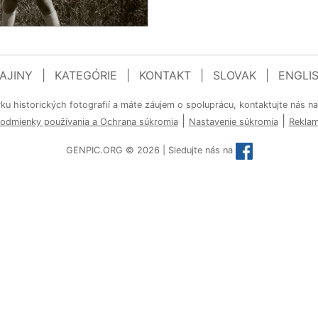
AJINY
|
KATEGÓRIE
|
KONTAKT
|
SLOVAK
|
ENGLI
rku historických fotografií a máte záujem o spoluprácu, kontaktujte nás n
|
|
odmienky používania a Ochrana súkromia
Nastavenie súkromia
Rekla
GENPIC.ORG © 2026 | Sledujte nás na