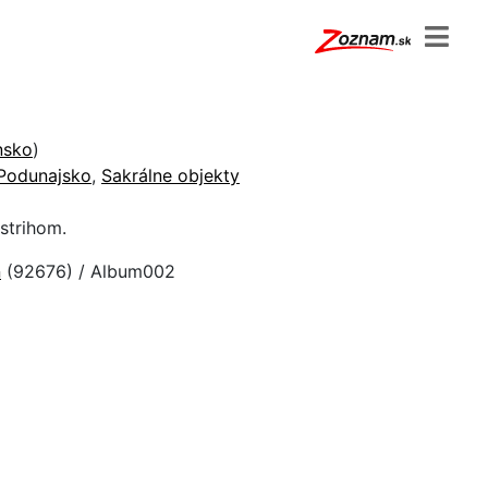
nsko
)
Podunajsko
,
Sakrálne objekty
strihom.
n
(92676) / Album002