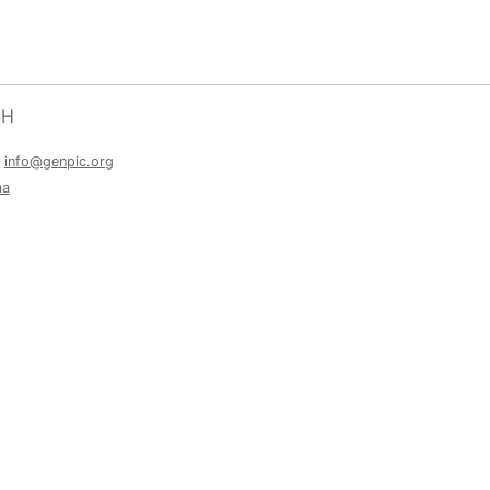
SH
a
info@genpic.org
ma