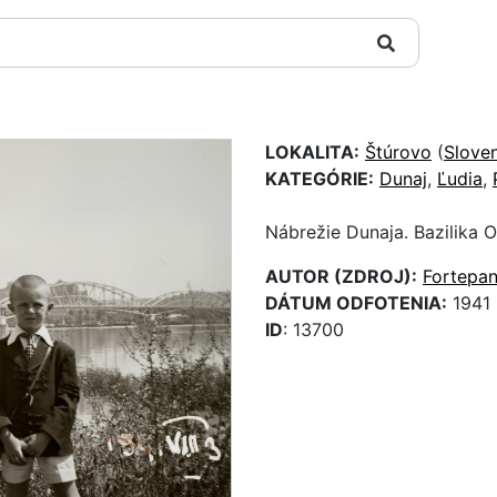
LOKALITA:
Štúrovo
(
Slove
KATEGÓRIE:
Dunaj
,
Ľudia
,
Nábrežie Dunaja. Bazilika O
AUTOR (ZDROJ):
Fortepa
DÁTUM ODFOTENIA:
1941
ID
: 13700