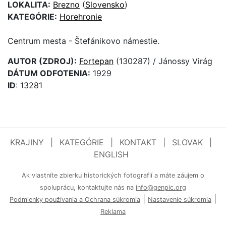
LOKALITA:
Brezno
(
Slovensko
)
KATEGÓRIE:
Horehronie
Centrum mesta - Štefánikovo námestie.
AUTOR (ZDROJ):
Fortepan
(130287) / Jánossy Virág
DÁTUM ODFOTENIA:
1929
ID
: 13281
KRAJINY
|
KATEGÓRIE
|
KONTAKT
|
SLOVAK
|
ENGLISH
Ak vlastníte zbierku historických fotografií a máte záujem o
spoluprácu, kontaktujte nás na
info@genpic.org
|
|
Podmienky používania a Ochrana súkromia
Nastavenie súkromia
Reklama