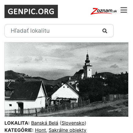
LOKALITA:
Banská Belá
(
Slovensko
)
KATEGÓRIE:
Hont
,
Sakrálne objekty