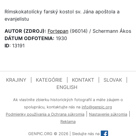
Rímskokatolícky farský kostol sv. Jána apoštola a
evanjelistu
AUTOR (ZDROJ):
Fortepan
(96014) / Schermann Ákos
DÁTUM ODFOTENIA:
1930
ID
: 13191
KRAJINY
|
KATEGÓRIE
|
KONTAKT
|
SLOVAK
|
ENGLISH
Ak vlastníte zbierku historických fotografií a máte záujem o
spoluprácu, kontaktujte nás na
info@genpic.org
|
|
Podmienky používania a Ochrana súkromia
Nastavenie súkromia
Reklama
GENPIC.ORG © 2026 | Sledujte nás na