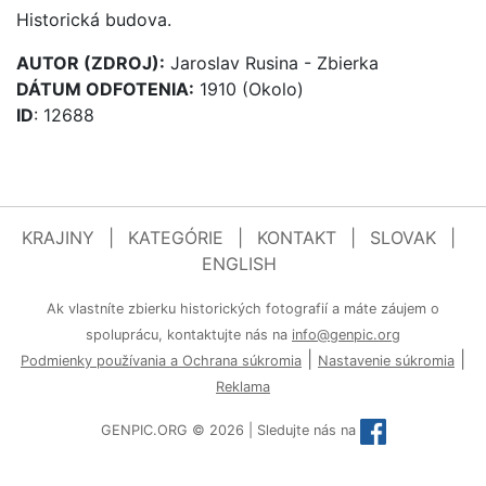
Historická budova.
AUTOR (ZDROJ):
Jaroslav Rusina - Zbierka
DÁTUM ODFOTENIA:
1910 (Okolo)
ID
: 12688
KRAJINY
|
KATEGÓRIE
|
KONTAKT
|
SLOVAK
|
ENGLISH
Ak vlastníte zbierku historických fotografií a máte záujem o
spoluprácu, kontaktujte nás na
info@genpic.org
|
|
Podmienky používania a Ochrana súkromia
Nastavenie súkromia
Reklama
GENPIC.ORG © 2026 | Sledujte nás na