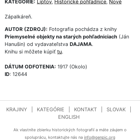
KATEGÓRIE:
Liptov
,
Historické pohľadnice
,
Nové
Zápalkáreň.
AUTOR (ZDROJ):
Fotografia pochádza z knihy
Priemyselné objekty na starých pohľadniciach
(Ján
Hanušin) od vydavateľstva
DAJAMA
.
Knihu si môžete kúpiť
tu
.
DÁTUM ODFOTENIA:
1917 (Okolo)
ID
: 12644
KRAJINY
|
KATEGÓRIE
|
KONTAKT
|
SLOVAK
|
ENGLISH
Ak vlastníte zbierku historických fotografií a máte záujem o
spoluprácu, kontaktujte nás na
info@genpic.org