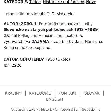
KATEGÓRIE:
Turiec
,
Historické pohľadnice
,
Nové
Letné sídlo prezidenta T. G. Masaryka.
AUTOR (ZDROJ):
Fotografia pochádza z knihy
Slovensko na starých pohľadniciach 1918 – 1939
(Daniel Kollár, Ján Hanušin, Ján Lacika) od
vydavateľstva
DAJAMA
a zo zbierky Jána Hanušina.
Knihu si môžete kúpiť
tu
.
DÁTUM ODFOTENIA:
1935 (Okolo)
ID
: 12226
KRAJINY
|
KATEGÓRIE
|
KONTAKT
|
SLOVAK
|
ENGLISH
Ak vlastníte zbierku historických fotografií a máte záujem o