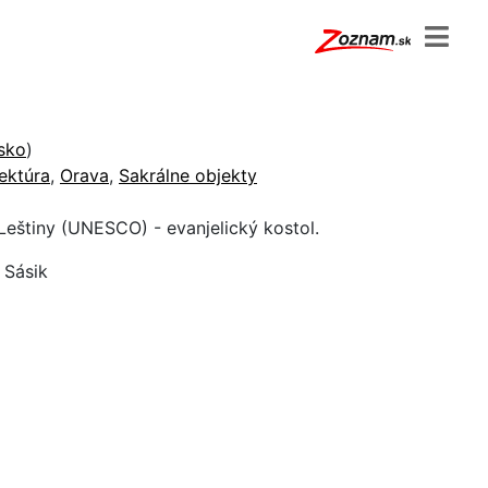
sko
)
ektúra
,
Orava
,
Sakrálne objekty
Leštiny (UNESCO) - evanjelický kostol.
 Sásik