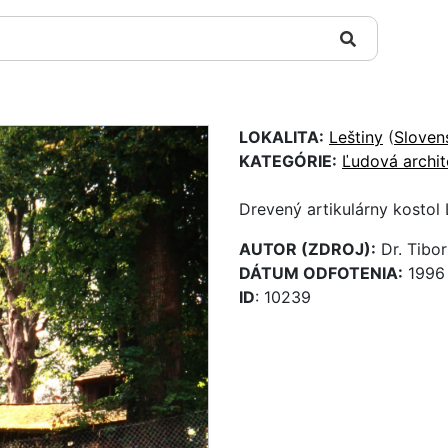
LOKALITA:
Leštiny
(
Sloven
KATEGÓRIE:
Ľudová archit
Drevený artikulárny kostol 
AUTOR (ZDROJ):
Dr. Tibor
DÁTUM ODFOTENIA:
1996
ID
: 10239